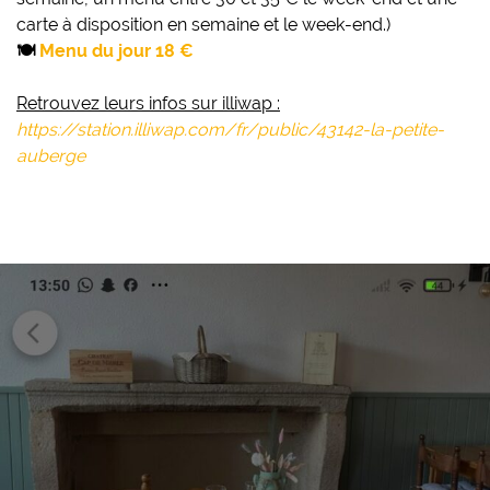
carte à disposition en semaine et le week-end.)
🍽
Menu du jour
18 €
Retrouvez leurs infos sur illiwap :
https://station.illiwap.com/fr/public/43142-la-petite-
auberge