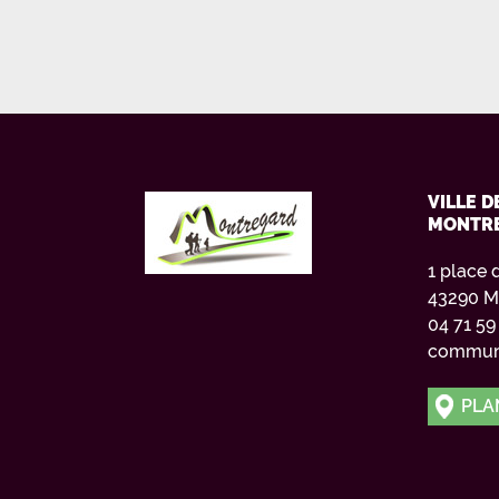
VILLE D
MONTR
1 place 
43290 M
04 71 59
commun
PLA